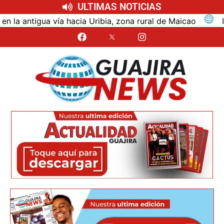
ULTIMAS NOTICIAS
tigua vía hacia Uribia, zona rural de Maicao
Identi