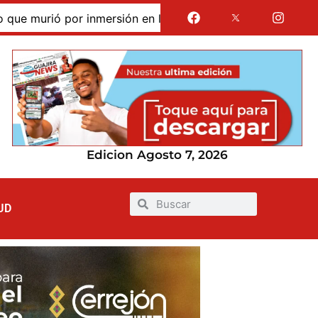
murió por inmersión en las dunas de Taroa; su cuerpo perma
Edicion Agosto 7, 2026
UD