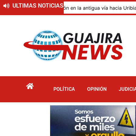
ULTIMAS NOTICIAS
o de descomposición en la antigua vía hacia Uribia, zona 
POLÍTICA
OPINIÓN
JUDICI