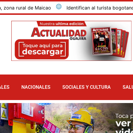
rural de Maicao
Identifican al turista bogotano que 
ALES
NACIONALES
SOCIALES Y CULTURA
SAL