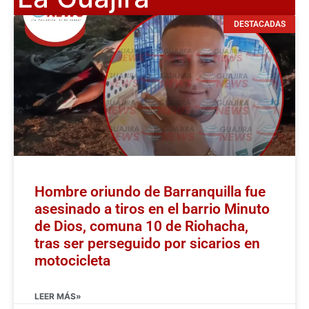
DESTACADAS
Hombre oriundo de Barranquilla fue
asesinado a tiros en el barrio Minuto
de Dios, comuna 10 de Riohacha,
tras ser perseguido por sicarios en
motocicleta
LEER MÁS»