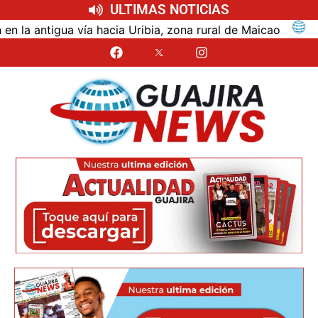
ULTIMAS NOTICIAS
ntigua vía hacia Uribia, zona rural de Maicao
Identi