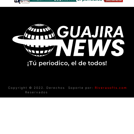
¡Tú periodico, el de todos!
Copyright © 2022. Derechos
Soporte por:
Riverasofts.com
Reservados