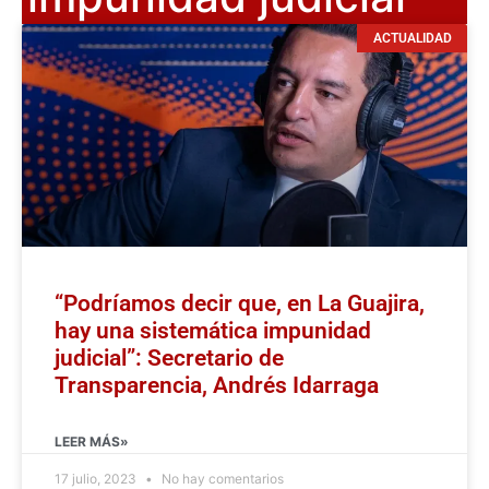
ACTUALIDAD
“Podríamos decir que, en La Guajira,
hay una sistemática impunidad
judicial”: Secretario de
Transparencia, Andrés Idarraga
LEER MÁS»
17 julio, 2023
No hay comentarios