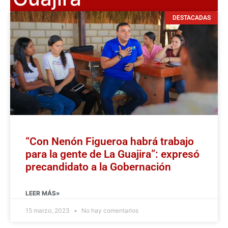
DESTACADAS
“Con Nenón Figueroa habrá trabajo
para la gente de La Guajira”: expresó
precandidato a la Gobernación
LEER MÁS»
15 marzo, 2023
No hay comentarios