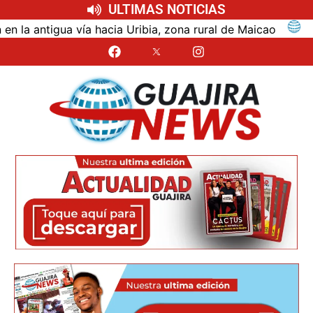
ULTIMAS NOTICIAS
ntigua vía hacia Uribia, zona rural de Maicao
Identi