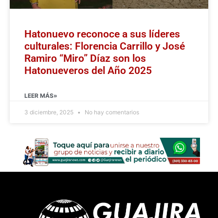
Hatonuevo reconoce a sus líderes
culturales: Florencia Carrillo y José
Ramiro “Miro” Díaz son los
Hatonueveros del Año 2025
LEER MÁS»
3 diciembre, 2025
No hay comentarios