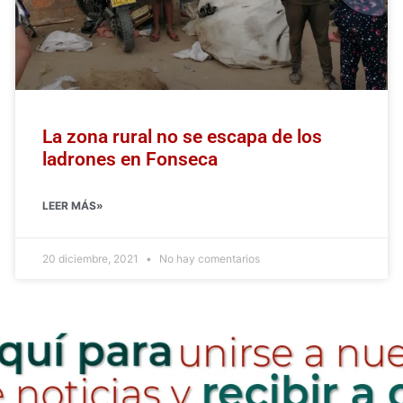
La zona rural no se escapa de los
ladrones en Fonseca
LEER MÁS»
20 diciembre, 2021
No hay comentarios