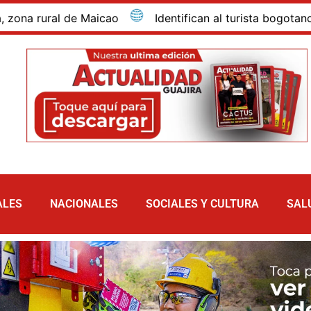
ral de Maicao
Identifican al turista bogotano que mu
ALES
NACIONALES
SOCIALES Y CULTURA
SAL