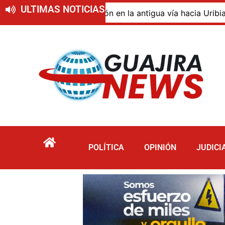
ULTIMAS NOTICIAS
de descomposición en la antigua vía hacia Uribia, zona ru
POLÍTICA
OPINIÓN
JUDICI