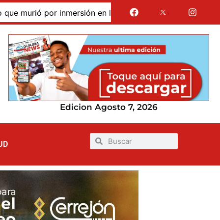
rió por inmersión en las dunas de Taroa; su cuerpo permane
Edicion Agosto 7, 2026
UD