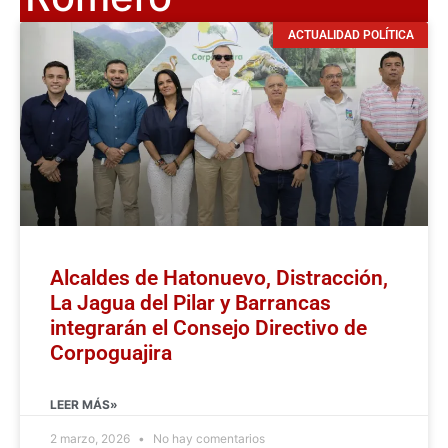
ACTUALIDAD POLÍTICA
Alcaldes de Hatonuevo, Distracción,
La Jagua del Pilar y Barrancas
integrarán el Consejo Directivo de
Corpoguajira
LEER MÁS»
2 marzo, 2026
No hay comentarios