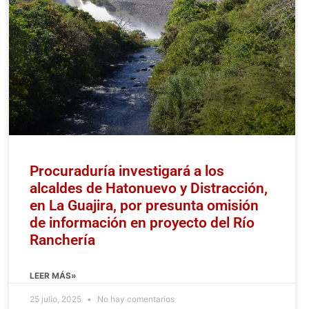
Procuraduría investigará a los
alcaldes de Hatonuevo y Distracción,
en La Guajira, por presunta omisión
de información en proyecto del Río
Ranchería
LEER MÁS»
25 julio, 2025
No hay comentarios