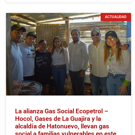
ACTUALIDAD
La alianza Gas Social Ecopetrol –
Hocol, Gases de La Guajira y la
alcaldía de Hatonuevo, llevan gas
social a familias vulnerables en este