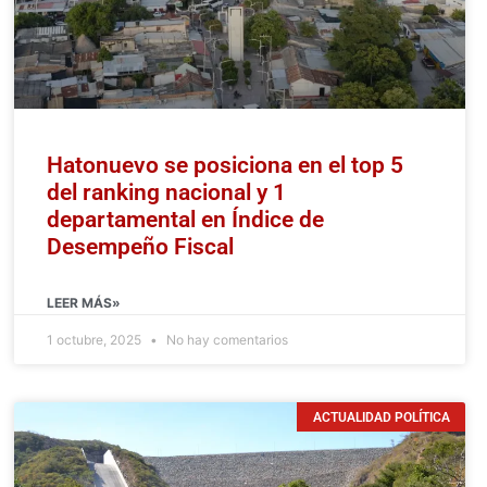
Hatonuevo se posiciona en el top 5
del ranking nacional y 1
departamental en Índice de
Desempeño Fiscal
LEER MÁS»
1 octubre, 2025
No hay comentarios
ACTUALIDAD POLÍTICA