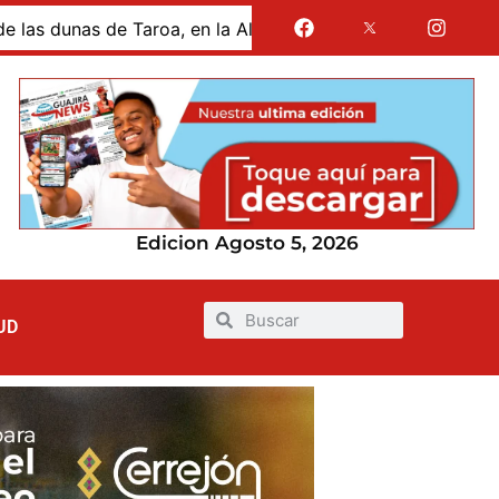
aroa, en la Alta Guajira
Gases de La Guajira suspende
Edicion Agosto 5, 2026
UD