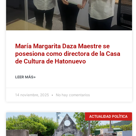
María Margarita Daza Maestre se
posesiona como directora de la Casa
de Cultura de Hatonuevo
LEER MÁS»
14 noviembre, 2025
No hay comentarios
ACTUALIDAD POLÍTICA