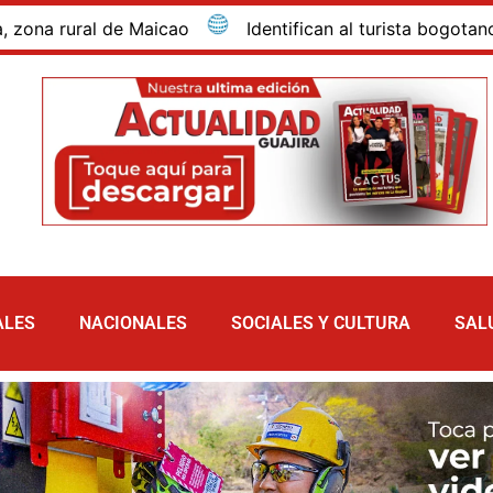
ural de Maicao
Identifican al turista bogotano que 
ALES
NACIONALES
SOCIALES Y CULTURA
SAL