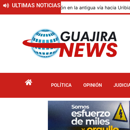
ULTIMAS NOTICIAS
 de descomposición en la antigua vía hacia Uribia, zona r
POLÍTICA
OPINIÓN
JUDICI