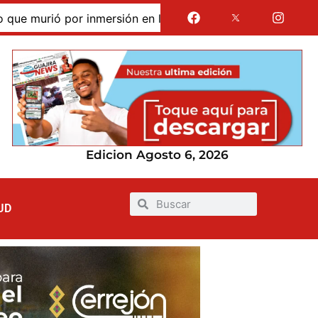
murió por inmersión en las dunas de Taroa; su cuerpo perma
Edicion Agosto 6, 2026
UD