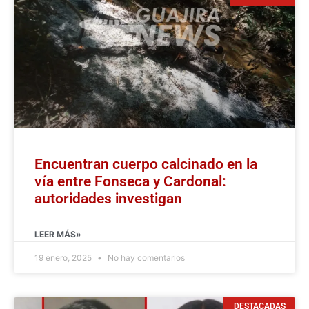
Encuentran cuerpo calcinado en la
vía entre Fonseca y Cardonal:
autoridades investigan
LEER MÁS»
19 enero, 2025
No hay comentarios
DESTACADAS