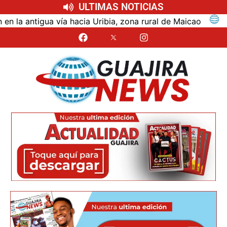
ULTIMAS NOTICIAS
ntigua vía hacia Uribia, zona rural de Maicao
Identi