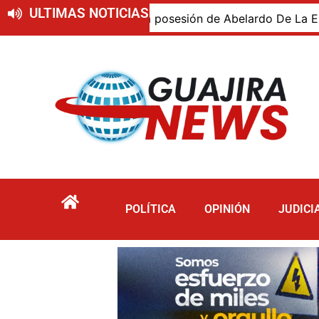
ULTIMAS NOTICIAS
ajiro presente en la posesión de Abelardo De La Espriella,
POLÍTICA
OPINIÓN
JUDICI