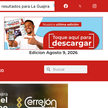
dos para La Guajira
La Guajira fue presentada como 
Edicion Agosto 9, 2026
UD