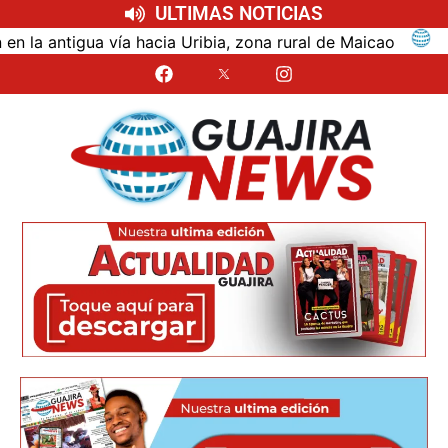
ULTIMAS NOTICIAS
ntigua vía hacia Uribia, zona rural de Maicao
Ident