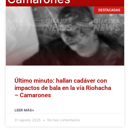
DESTACADAS
Último minuto: hallan cadáver con
impactos de bala en la vía Riohacha
– Camarones
LEER MÁS»
31 agosto, 2025
No hay comentarios