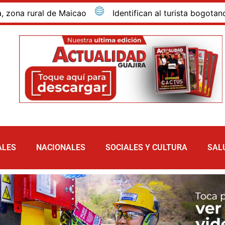
rural de Maicao
Identifican al turista bogotano que 
ALES
NACIONALES
SOCIALES Y CULTURA
SAL