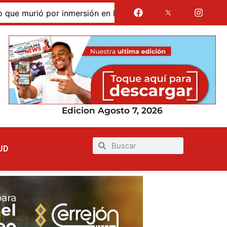
murió por inmersión en las dunas de Taroa; su cuerpo perma
Edicion Agosto 7, 2026
UD