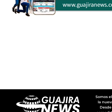
Somos el
la nuev
Desde 