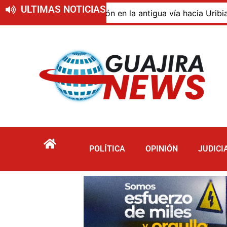
ULTIMAS NOTICIAS
o de descomposición en la antigua vía hacia Uribia, zona 
POLÍTICA
OPINIÓN
JUDICI