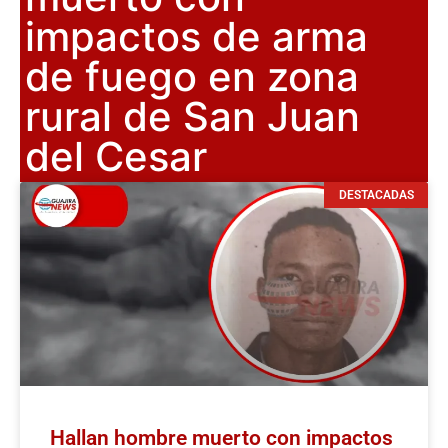
impactos de arma
de fuego en zona
rural de San Juan
del Cesar
DESTACADAS
Hallan hombre muerto con impactos