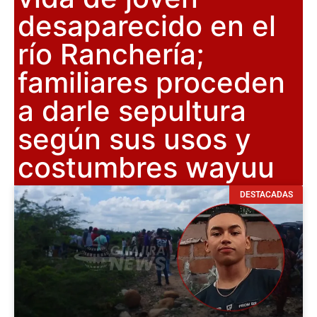
desaparecido en el
río Ranchería;
familiares proceden
a darle sepultura
según sus usos y
costumbres wayuu
DESTACADAS