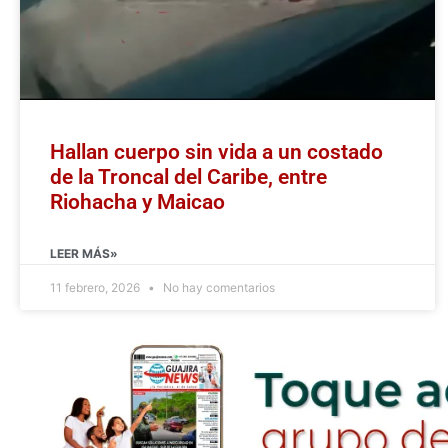
Hallan cuerpo sin vida a un costado
de la Troncal del Caribe, entre
Riohacha y Maicao
LEER MÁS»
11 febrero, 2026
No hay comentarios