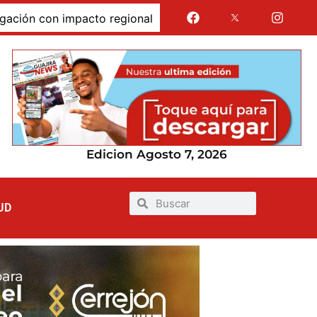
n con impacto regional
Jairo Aguilar cuestionó que se
Edicion Agosto 7, 2026
UD