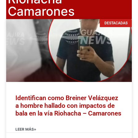
Camarones
DESTACADAS
Identifican como Breiner Velázquez
a hombre hallado con impactos de
bala en la vía Riohacha – Camarones
LEER MÁS»