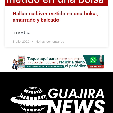
Hallan cadáver metido en una bolsa,
amarrado y baleado
LEER MÁS»
1 julio, 2023
No hay comentarios