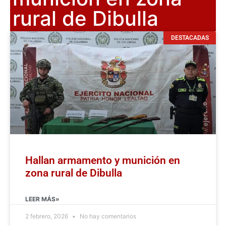
rural de Dibulla
DESTACADAS
Hallan armamento y munición en
zona rural de Dibulla
LEER MÁS»
2 febrero, 2026
No hay comentarios