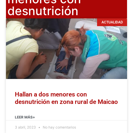
desnutrición
ACTUALIDAD
Hallan a dos menores con
desnutrición en zona rural de Maicao
LEER MÁS»
3 abril, 2023
No hay comentarios