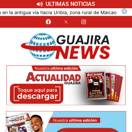
ULTIMAS NOTICIAS
ntigua vía hacia Uribia, zona rural de Maicao
Identi