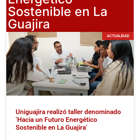
Sostenible en La
Guajira
ACTUALIDAD
Uniguajira realizó taller denominado
‘Hacia un Futuro Energético
Sostenible en La Guajira’