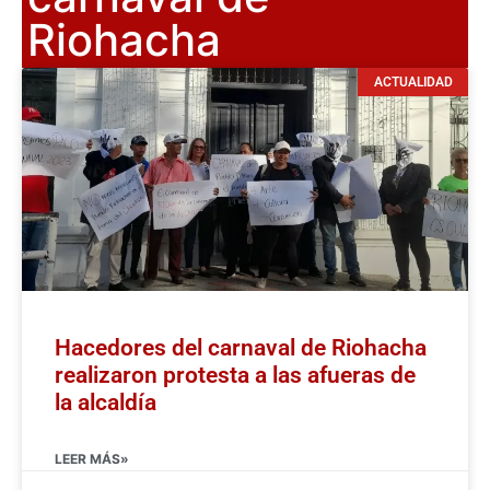
Riohacha
ACTUALIDAD
Hacedores del carnaval de Riohacha
realizaron protesta a las afueras de
la alcaldía
LEER MÁS»