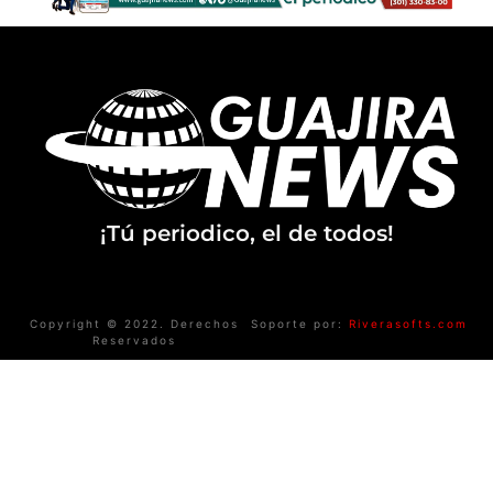
¡Tú periodico, el de todos!
Copyright © 2022. Derechos
Soporte por:
Riverasofts.com
Reservados