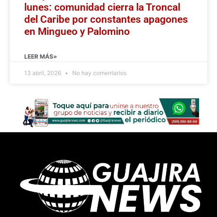
lunes: comunidad cierra la Troncal
del Caribe por constantes apagones
en Mingueo y Palomino
LEER MÁS»
13 abril, 2026
No hay comentarios