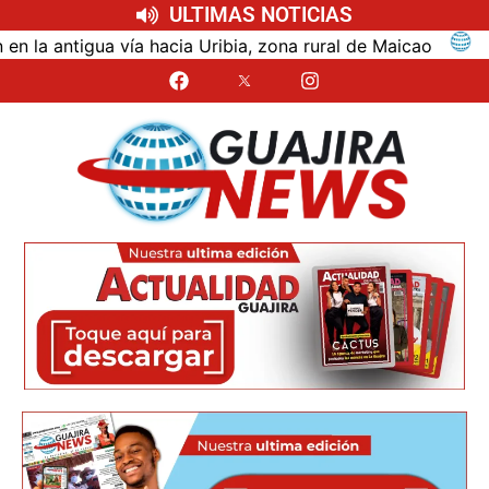
ULTIMAS NOTICIAS
ntigua vía hacia Uribia, zona rural de Maicao
Ident