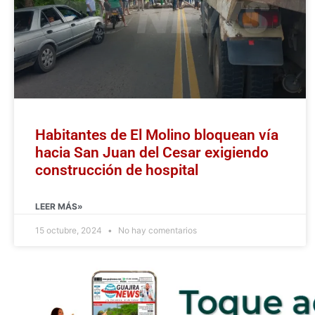
Habitantes de El Molino bloquean vía
hacia San Juan del Cesar exigiendo
construcción de hospital
LEER MÁS»
15 octubre, 2024
No hay comentarios