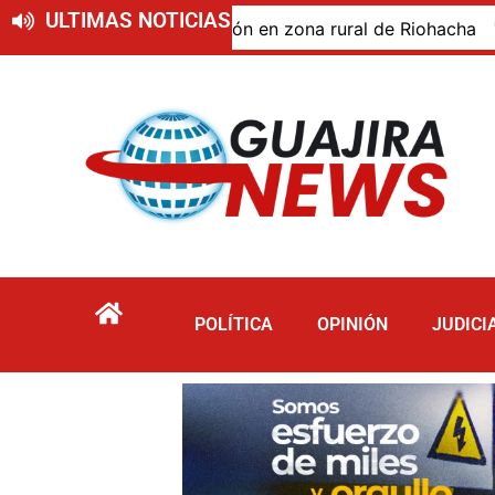
ULTIMAS NOTICIAS
do de descomposición en zona rural de Riohacha
Tur
POLÍTICA
OPINIÓN
JUDICI