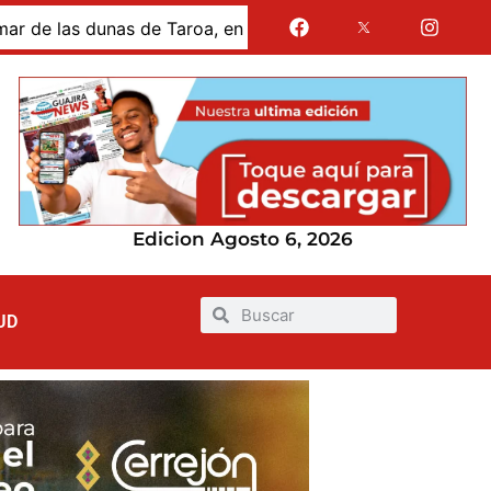
s dunas de Taroa, en la Alta Guajira
Gases de La Guaj
Edicion Agosto 6, 2026
UD