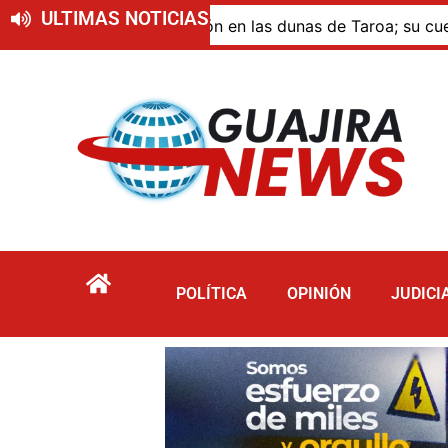
ULTIMAS NOTICIAS
ue murió por inmersión en las dunas de Taroa; su cuerpo pe
POLÍTICA
OPINIÓN
JUDICI