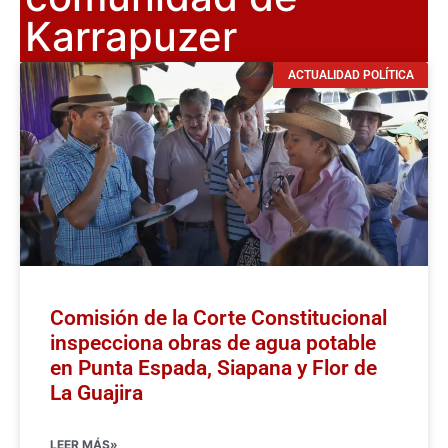
Karrapuzer
ACTUALIDAD POLÍTICA
Comisión de la Corte Constitucional
inspecciona obras de agua potable
en Punta Espada, Siapana y Flor de
La Guajira
LEER MÁS»