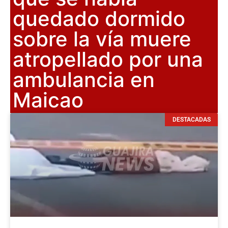
quedado dormido
sobre la vía muere
atropellado por una
ambulancia en
Maicao
DESTACADAS