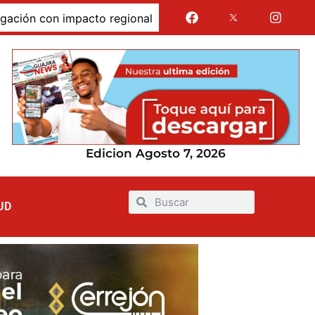
 con impacto regional
Jairo Aguilar cuestionó que se 
Edicion Agosto 7, 2026
UD