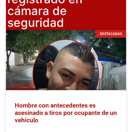
cámara de
seguridad
DESTACADAS
Hombre con antecedentes es
asesinado a tiros por ocupante de un
vehículo