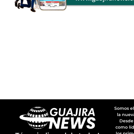
Somos el
la nuev
Desde 
como líd
los prim