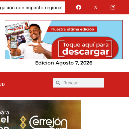
 con impacto regional
Jairo Aguilar cuestionó que se 
Edicion Agosto 7, 2026
UD