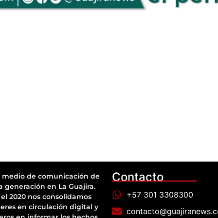
Contacto
 medio de comunicación de
a generación en La Guajira.
+57 301 3308300
el 2020 nos consolidamos
eres en circulación digital y
contacto@guajiranews.
eros en informar los hechos