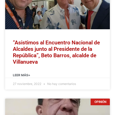
“Asistimos al Encuentro Nacional de
Alcaldes junto al Presidente de la
República”, Beto Barros, alcalde de
Villanueva
LEER MÁS»
27 noviembre, 2022
No hay comentarios
OPINIÓN