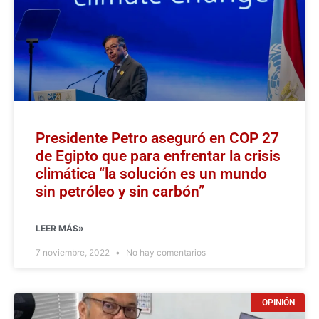
Presidente Petro aseguró en COP 27
de Egipto que para enfrentar la crisis
climática “la solución es un mundo
sin petróleo y sin carbón”
LEER MÁS»
7 noviembre, 2022
No hay comentarios
OPINIÓN