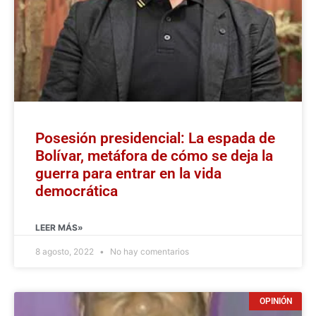
Posesión presidencial: La espada de
Bolívar, metáfora de cómo se deja la
guerra para entrar en la vida
democrática
LEER MÁS»
8 agosto, 2022
No hay comentarios
OPINIÓN