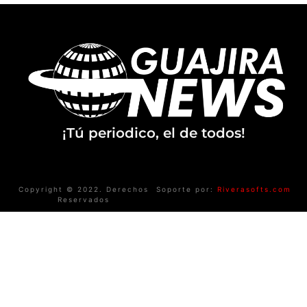
¡Tú periodico, el de todos!
Copyright © 2022. Derechos
Soporte por:
Riverasofts.com
Reservados