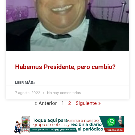
Habemus Presidente, pero cambio?
LEER MÁS»
7 agosto, 2022
No hay comentarios
« Anterior
1
2
Siguiente »