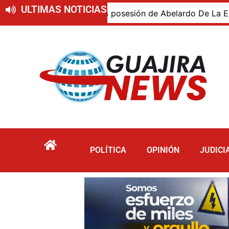
ULTIMAS NOTICIAS
ajiro presente en la posesión de Abelardo De La Espriella,
POLÍTICA
OPINIÓN
JUDICI