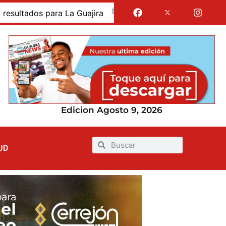
dos para La Guajira
La Guajira fue presentada como 
Edicion Agosto 9, 2026
UD