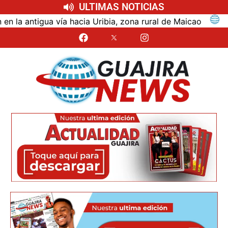
ULTIMAS NOTICIAS
ntigua vía hacia Uribia, zona rural de Maicao
Identi