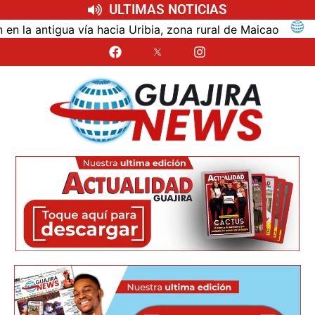
ULTIMAS NOTICIAS
ntigua vía hacia Uribia, zona rural de Maicao
Ident