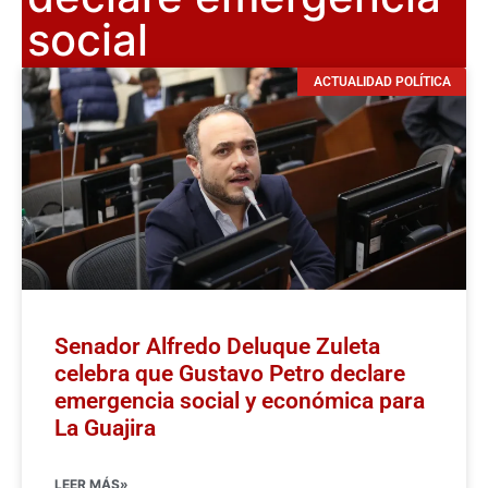
social
ACTUALIDAD POLÍTICA
Senador Alfredo Deluque Zuleta
celebra que Gustavo Petro declare
emergencia social y económica para
La Guajira
LEER MÁS»