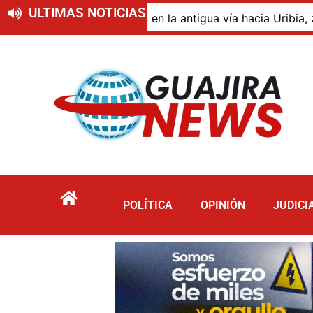
ULTIMAS NOTICIAS
escomposición en la antigua vía hacia Uribia, zona rural 
POLÍTICA
OPINIÓN
JUDICI