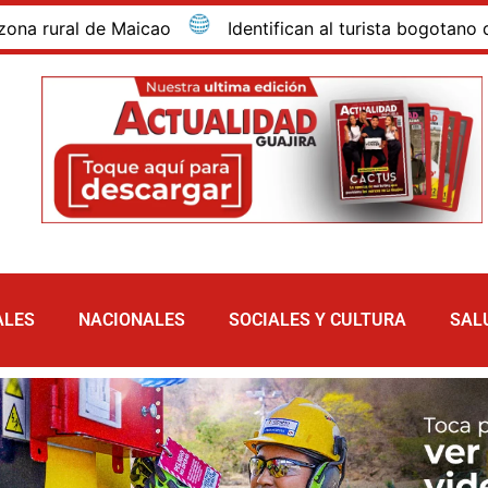
de Maicao
Identifican al turista bogotano que murió 
ALES
NACIONALES
SOCIALES Y CULTURA
SAL