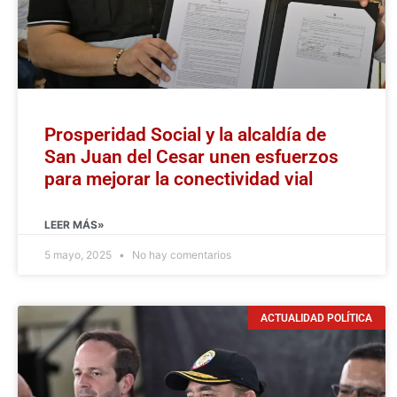
Prosperidad Social y la alcaldía de
San Juan del Cesar unen esfuerzos
para mejorar la conectividad vial
LEER MÁS»
5 mayo, 2025
No hay comentarios
ACTUALIDAD POLÍTICA