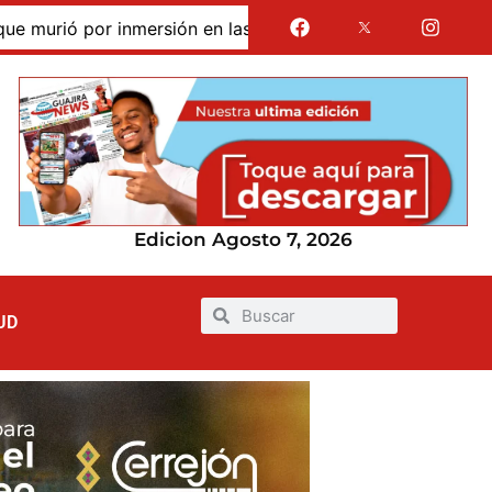
por inmersión en las dunas de Taroa; su cuerpo permanece e
Edicion Agosto 7, 2026
UD