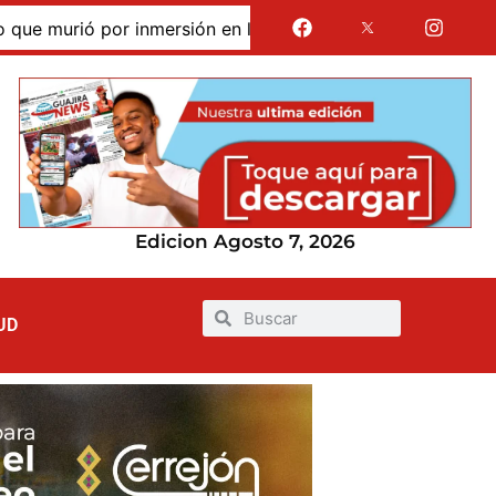
murió por inmersión en las dunas de Taroa; su cuerpo perma
Edicion Agosto 7, 2026
UD