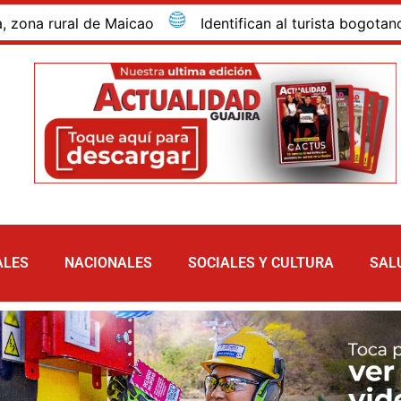
ural de Maicao
Identifican al turista bogotano que 
ALES
NACIONALES
SOCIALES Y CULTURA
SAL