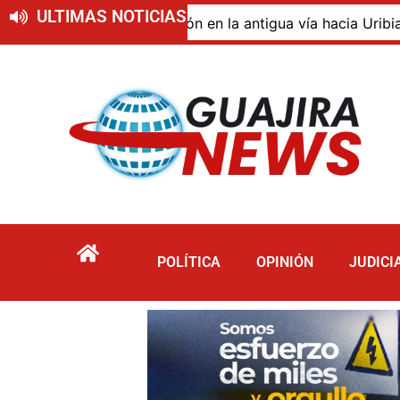
ULTIMAS NOTICIAS
 de descomposición en la antigua vía hacia Uribia, zona r
POLÍTICA
OPINIÓN
JUDICI