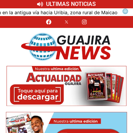
ULTIMAS NOTICIAS
ntigua vía hacia Uribia, zona rural de Maicao
Ident