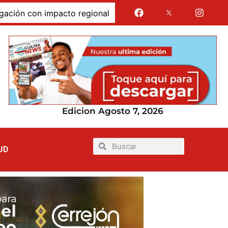
 con impacto regional
Jairo Aguilar cuestionó que se 
Edicion Agosto 7, 2026
UD