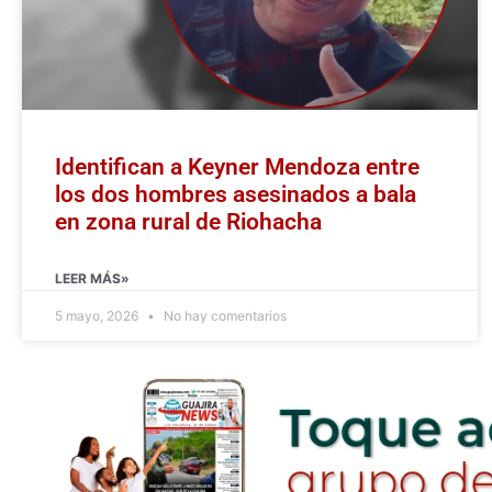
Identifican a Keyner Mendoza entre
los dos hombres asesinados a bala
en zona rural de Riohacha
LEER MÁS»
5 mayo, 2026
No hay comentarios