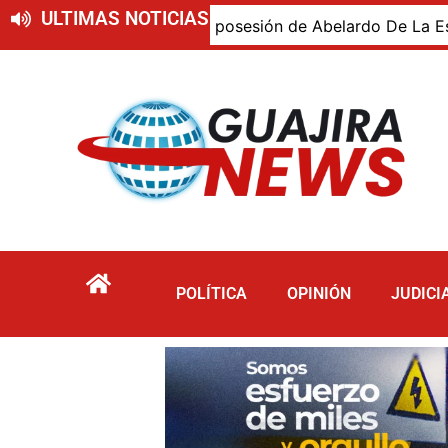
ULTIMAS NOTICIAS
ajiro presente en la posesión de Abelardo De La Espriella,
POLÍTICA
OPINIÓN
JUDICI