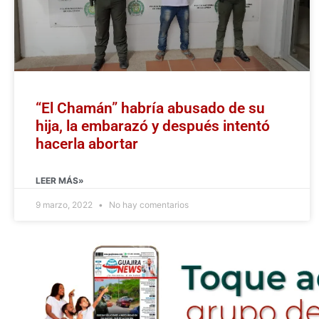
“El Chamán” habría abusado de su
hija, la embarazó y después intentó
hacerla abortar
LEER MÁS»
9 marzo, 2022
No hay comentarios