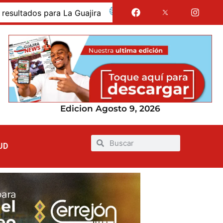
dos para La Guajira
La Guajira fue presentada como 
Edicion Agosto 9, 2026
UD