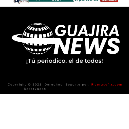
¡Tú periodico, el de todos!
Copyright © 2022. Derechos
Soporte por:
Riverasofts.com
Reservados