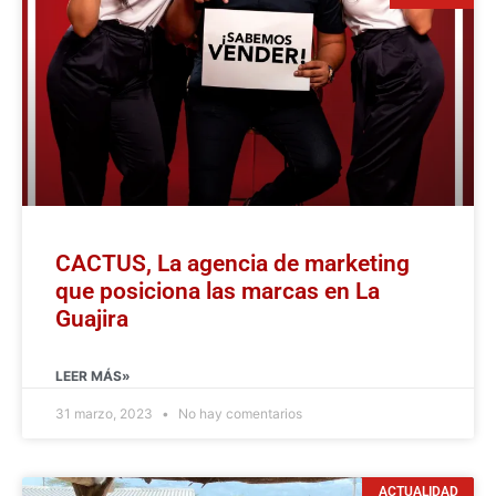
CACTUS, La agencia de marketing
que posiciona las marcas en La
Guajira
LEER MÁS»
31 marzo, 2023
No hay comentarios
ACTUALIDAD